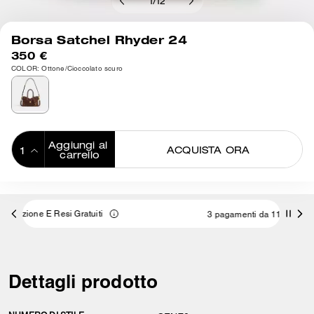
1
/
12
Borsa Satchel Rhyder 24
350 €
COLOR: Ottone/Cioccolato scuro
Aggiungi al 
ACQUISTA ORA
carrello
ADDING TO
BAG
3 pagamenti da 116,66 € a interessi 0% con
Dettagli prodotto