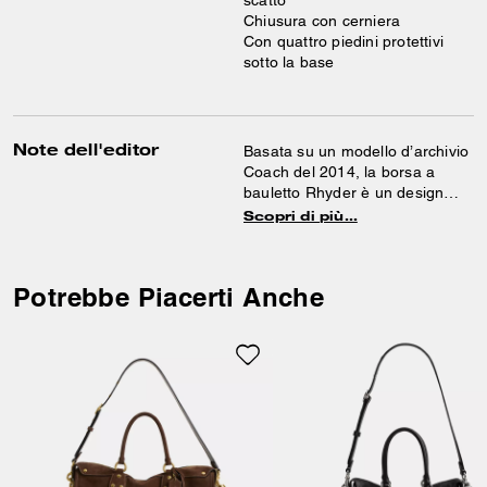
scatto
Chiusura con cerniera
Con quattro piedini protettivi
sotto la base
Note dell'editor
Basata su un modello d’archivio
Coach del 2014, la borsa a
bauletto Rhyder è un design
capiente, che offre spazio per
Scopri di più…
tutti gli oggetti essenziali di uso
quotidiano. Rifinita con lucchetto
e chiave Signature, rivetti lucidi
Potrebbe Piacerti Anche
e l’iconica chiusura clic clac,
l’elegante 24 è realizzata in
vellutato camoscio e pelle liscia.
Dotata di una chiusura con
cerniera sicura e di una tasca
esterna per avere ciò che più ti
occorre sempre a portata di
mano, si può portare
impugnando i manici superiori
oppure a spalla o a bandoliera