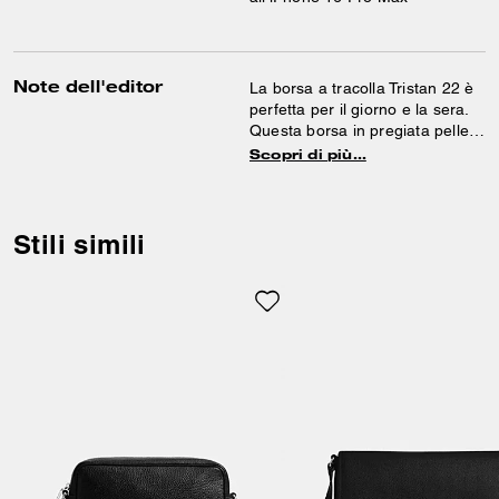
Note dell'editor
La borsa a tracolla Tristan 22 è
perfetta per il giorno e la sera.
Questa borsa in pregiata pelle
martellata presenta una tasca
Scopri di più…
interna con bottone a pressione
e tasche esterne con cerniera e
chiusura magnetica a scatto per
una pratica organizzazione. La
Stili simili
tracolla regolabile permette di
portarla comodamente in più
modi.