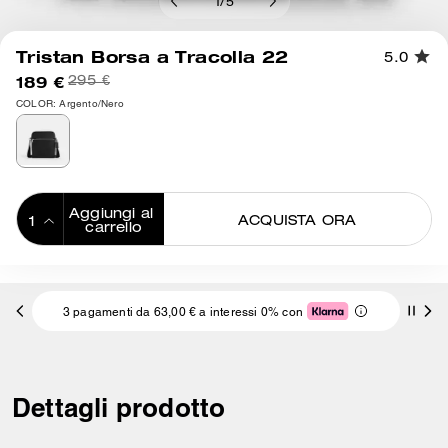
1
/
5
Tristan Borsa a Tracolla 22
5.0
189 €
295 €
COLOR: Argento/Nero
Aggiungi al 
ACQUISTA ORA
carrello
ADDING TO
BAG
3 pagamenti da 63,00 € a interessi 0% con
Dettagli prodotto