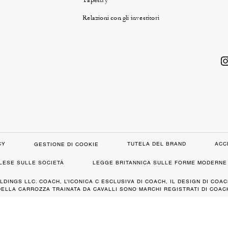
Tapestry
Relazioni con gli investitori
CY
TUTELA DEL BRAND
ACC
GESTIONE DI COOKIE
GLESE SULLE SOCIETÀ
LEGGE BRITANNICA SULLE FORME MODERNE 
LDINGS LLC. COACH, L’ICONICA C ESCLUSIVA DI COACH, IL DESIGN DI COAC
DELLA CARROZZA TRAINATA DA CAVALLI SONO MARCHI REGISTRATI DI COACH