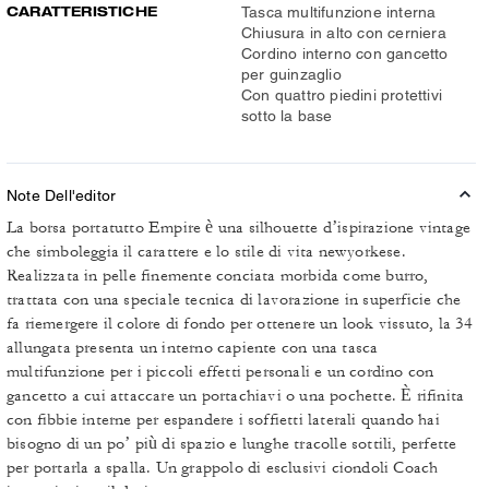
CARATTERISTICHE
Tasca multifunzione interna
Chiusura in alto con cerniera
Cordino interno con gancetto
per guinzaglio
Con quattro piedini protettivi
sotto la base
Note Dell'editor
La borsa portatutto Empire è una silhouette d’ispirazione vintage
che simboleggia il carattere e lo stile di vita newyorkese.
Realizzata in pelle finemente conciata morbida come burro,
trattata con una speciale tecnica di lavorazione in superficie che
fa riemergere il colore di fondo per ottenere un look vissuto, la 34
allungata presenta un interno capiente con una tasca
multifunzione per i piccoli effetti personali e un cordino con
gancetto a cui attaccare un portachiavi o una pochette. È rifinita
con fibbie interne per espandere i soffietti laterali quando hai
bisogno di un po’ più di spazio e lunghe tracolle sottili, perfette
per portarla a spalla. Un grappolo di esclusivi ciondoli Coach