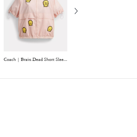
Coach | Brain Dead Short Sleeve Windbreaker
Coach | Brain Dead Printed Mesh Button Up Shirt