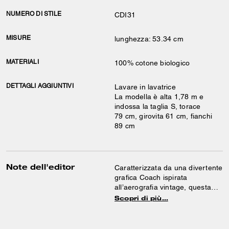
NUMERO DI STILE
CDI31
MISURE
lunghezza: 53.34 cm
MATERIALI
100% cotone biologico
DETTAGLI AGGIUNTIVI
Lavare in lavatrice
La modella è alta 1,78 m e
indossa la taglia S, torace
79 cm, girovita 61 cm, fianchi
89 cm
Note dell'editor
Caratterizzata da una divertente
grafica Coach ispirata
all’aerografia vintage, questa
maglietta dal taglio anni ’90 è
Scopri di più…
realizzata in cotone biologico,
coltivato senza l’uso di
fertilizzanti e pesticidi chimici