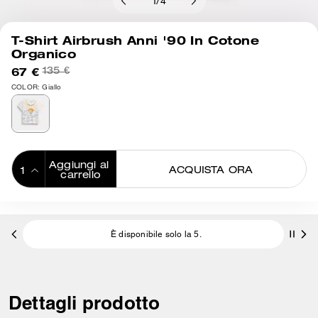
1
/
4
T-Shirt Airbrush Anni '90 In Cotone
Organico
67 €
135 €
COLOR: Giallo
Aggiungi al 
ACQUISTA ORA
carrello
ADDING TO
BAG
È disponibile solo la 5.
Dettagli prodotto