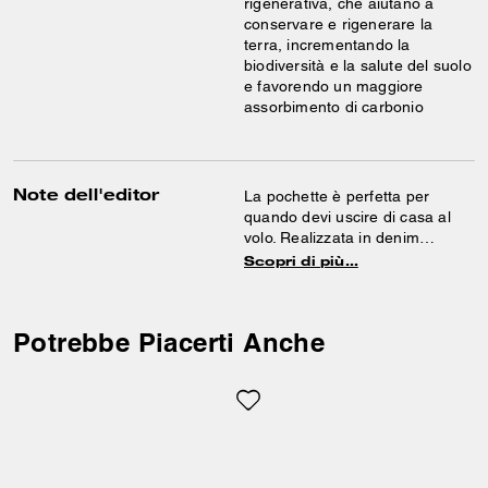
rigenerativa, che aiutano a
conservare e rigenerare la
terra, incrementando la
biodiversità e la salute del suolo
e favorendo un maggiore
assorbimento di carbonio
Note dell'editor
La pochette è perfetta per
quando devi uscire di casa al
volo. Realizzata in denim
Signature e pelle liscia, questa
Scopri di più…
pochette può essere indossata
a mani libere grazie al cinturino
da polso amovibile. I ciondoli
Potrebbe Piacerti Anche
rimovibili aggiungono un tocco
giocoso al modello.