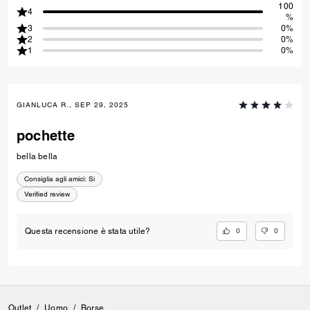
100
4
%
3
0%
2
0%
1
0%
GIANLUCA R., SEP 29, 2025
pochette
bella bella
Consiglia agli amici:
Si
Verified review
0
0
Questa recensione è stata utile?
Outlet
/
Uomo
/
Borse