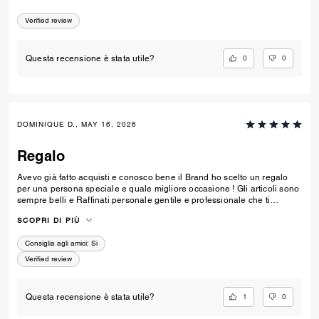
Verified review
0
0
Questa recensione è stata utile?
DOMINIQUE D., MAY 16, 2026
Regalo
Avevo già fatto acquisti e conosco bene il Brand ho scelto un regalo
per una persona speciale e quale migliore occasione ! Gli articoli sono
sempre belli e Raffinati personale gentile e professionale che ti
accompagna con cura nella scelta del prodotto Complimenti! siete
SCOPRI DI PIÙ
sempre top 🔝
Consiglia agli amici:
Si
Verified review
1
0
Questa recensione è stata utile?