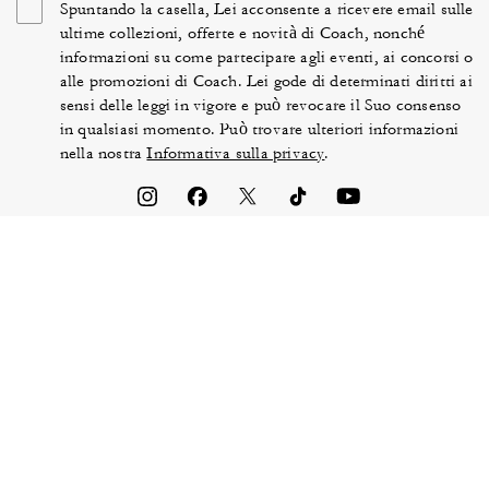
Spuntando la casella, Lei acconsente a ricevere email sulle
ultime collezioni, offerte e novità di Coach, nonché
informazioni su come partecipare agli eventi, ai concorsi o
alle promozioni di Coach. Lei gode di determinati diritti ai
sensi delle leggi in vigore e può revocare il Suo consenso
in qualsiasi momento. Può trovare ulteriori informazioni
nella nostra
Informativa sulla privacy
.
TERMINI DI UTILIZZO
SICUREZZA E PRIVACY
TUTELA DEL BRAND
GESTIONE DI COOKIE
ACCESSIBILITÀ
ASSISTENZA CLIENTI
DICHIARAZIONE DELL’ART.
LEGGE BRITANNICA SULLE
172 DELLA LEGGE INGLESE
FORME MODERNE DI
SULLE SOCIETÀ
SCHIAVITÙ
MAPPA DEL SITO