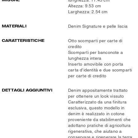
lunghezza: 11.43 cm
Altezza: 9.53 cm
Larghezza: 2.54 cm
MATERIALI
Denim Signature e pelle liscia
CARATTERISTICHE
Otto scomparti per carte di
credito
Scomparti per banconote a
lunghezza intera
Inserto amovibile con porta
carta d’identità e due scomparti
per carte di credito
DETTAGLI AGGIUNTIVI
Denim appositamente trattato
per ottenere un look vissuto
Caratterizzato da una finitura
esclusiva, questo modello in
denim è realizzato in cotone
proveniente da stabilimenti che
adottano pratiche di agricoltura
rigenerativa, che aiutano a
conservare e rigenerare la terra,