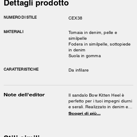
Dettagli prodotto
NUMERO DI STILE
CEX38
MATERIALI
Tomaia in denim, pelle e
similpelle
Fodera in similpelle, sottopiede
in denim
Suola in gomma
CARATTERISTICHE
Da infilare
Note dell'editor
Il sandalo Bow Kitten Heel è
perfetto per i tuoi impegni diurni
e serali. Realizzato in denim e
pelle, presenta una suola in
Scopri di più…
gomma che assicura una presa
extra.