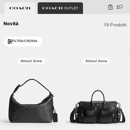
0
Novità
19 Prodotti
FILTRA/ORDINA
Loaded 9 more products, showing 19 items.
Almost Gone
Almost Gone