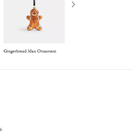
Gingerbread Man Ornament
Small New York Cluster Bag Charm
i
.