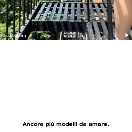
@sabbbbern
@sydneyserena
Scopri le borse a tracolla
Scopri le calzature
Ancora più modelli da amare.