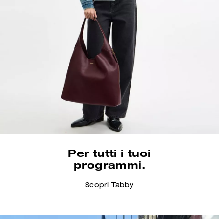
Sempre al tuo fianco,
Per tutti i tuoi
per tutta l’estate.
programmi.
Scopri le borse
Scopri i prodotti da donna
Scopri Tabby
@karocrafts