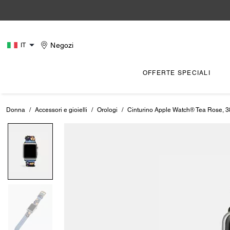
Negozi
IT
OFFERTE SPECIALI
Donna
/
Accessori e gioielli
/
Orologi
/
Cinturino Apple Watch® Tea Rose, 