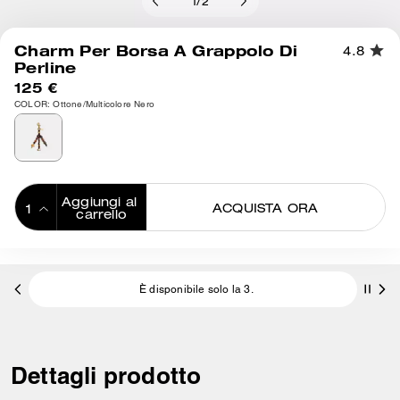
1
/
2
Charm Per Borsa A Grappolo Di
4.8
Perline
125 €
COLOR: Ottone/Multicolore Nero
Aggiungi al 
ACQUISTA ORA
carrello
ADDING TO
BAG
È disponibile solo la 3.
Dettagli prodotto