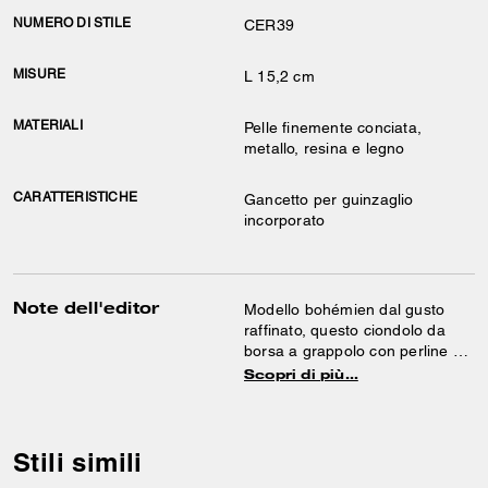
NUMERO DI STILE
CER39
MISURE
L 15,2 cm
MATERIALI
Pelle finemente conciata,
metallo, resina e legno
CARATTERISTICHE
Gancetto per guinzaglio
incorporato
Note dell'editor
Modello bohémien dal gusto
raffinato, questo ciondolo da
borsa a grappolo con perline è
un design artistico dallo spirito
Scopri di più…
libero. Caratterizzato da fili in
pelle finemente conciata
annodati, impreziositi da un
funghetto e da ciondoli
Stili simili
Signature, si può attaccare alla