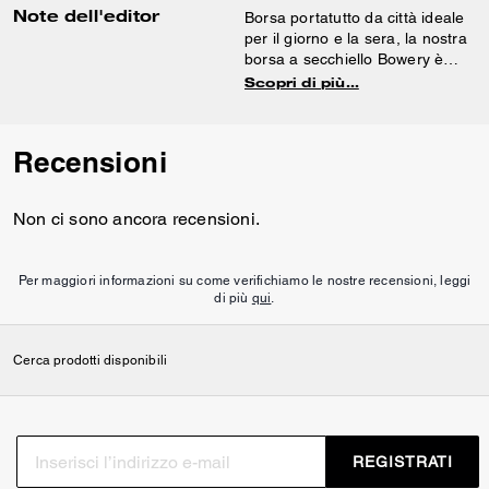
Note dell'editor
Borsa portatutto da città ideale
per il giorno e la sera, la nostra
borsa a secchiello Bowery è
caratterizzata da un design
Scopri di più…
minimalista che rispecchia lo
stile di New York. In grado di
contenere un cellulare e altri
Recensioni
oggetti essenziali, la borsa
compatta 22 presenta una
cerniera allungata, che
Non ci sono ancora recensioni.
aprendosi consente di accedere
con facilità all’interno, e una
tasca con chiusura a scatto per
Per maggiori informazioni su come verifichiamo le nostre recensioni, leggi
tenere in ordine i piccoli
di più
qui
.
accessori. Può essere portata a
mano grazie ai manici oppure
indossata sulla spalla grazie alla
Cerca prodotti disponibili
tracolla amovibile.
REGISTRATI