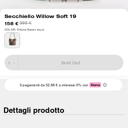
1
/
6
Secchiello Willow Soft 19
158 €
395 €
COLOR: Ottone/Sasso scuro
Sold Out
3 pagamenti da 52,66 € a interessi 0% con
Dettagli prodotto