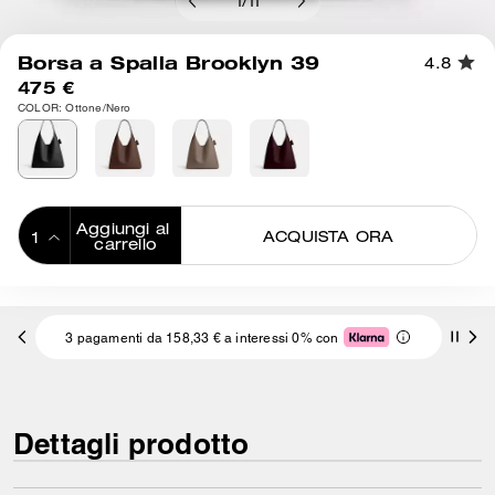
1
/
11
Borsa a Spalla Brooklyn 39
4.8
475 €
COLOR: Ottone/Nero
Aggiungi al 
ACQUISTA ORA
carrello
ADDING TO
BAG
3 pagamenti da 158,33 € a interessi 0% con
Dettagli prodotto