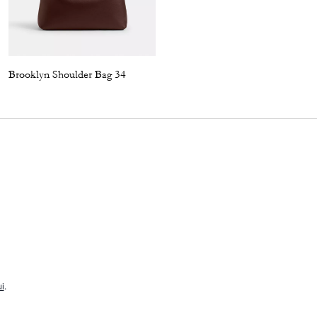
Brooklyn Shoulder Bag 34
Bleecker Bucket Bag
i
.