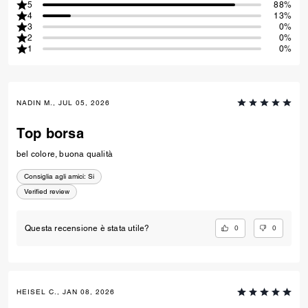
5
88%
4
13%
3
0%
2
0%
1
0%
NADIN M., JUL 05, 2026
Top borsa
bel colore, buona qualità
Consiglia agli amici:
Si
Verified review
0
0
Questa recensione è stata utile?
HEISEL C., JAN 08, 2026