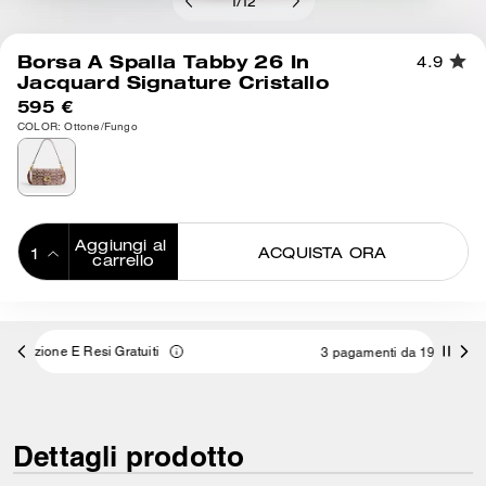
1
/
12
Borsa A Spalla Tabby 26 In
4.9
Jacquard Signature Cristallo
595 €
COLOR: Ottone/Fungo
Aggiungi al 
ACQUISTA ORA
carrello
ADDING TO
BAG
3 pagamenti da 198,33 € a interessi 0% con
Dettagli prodotto