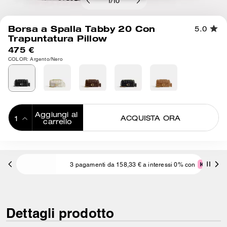
1
/
10
Borsa a Spalla Tabby 20 Con
5.0
Trapuntatura Pillow
475 €
COLOR: Argento/Nero
Aggiungi al 
ACQUISTA ORA
carrello
ADDING TO
BAG
3 pagamenti da 158,33 € a interessi 0% con
Dettagli prodotto