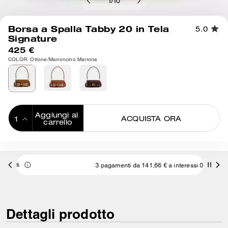
1
/
10
Borsa a Spalla Tabby 20 in Tela
5.0
Signature
425 €
COLOR: Ottone/Marroncino Marrone
Aggiungi al 
ACQUISTA ORA
carrello
ADDING TO
BAG
3 pagamenti da 141,66 € a interessi 0% con
Dettagli prodotto