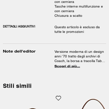
con cerniera
Tasche interne multifunzione e
con cerniera
Chiusura a scatto
DETTAGLI AGGIUNTIVI
Questo articolo è escluso da
tutte le promozioni
Note dell'editor
Versione moderna di un design
anni ’70 tratto dagli archivi di
Coach, la borsa a tracolla Tabby
è un modello strutturato,
Scopri di più…
realizzato in tela Signature e
pelle pregiata. Più piccola della
26, la compatta 20 è dotata di
due tracolle amovibili e può
Stili simili
essere portata a mano oppure
con tracolla corta a spalla o
lunga a bandoliera. La borsa è
rifinita con il nostro inserto
Signature per un tocco iconico.