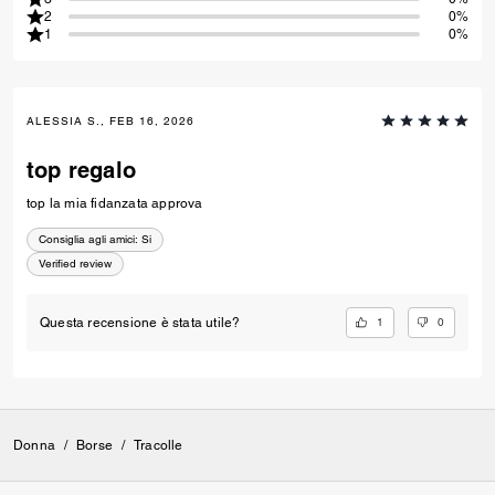
2
0%
1
0%
ALESSIA S., FEB 16, 2026
top regalo
top la mia fidanzata approva
Consiglia agli amici:
Si
Verified review
1
0
Questa recensione è stata utile?
Donna
/
Borse
/
Tracolle