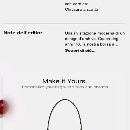
con cerniera
Chiusura a scatto
Note dell'editor
Una rivisitazione moderna di un
design d’archivio Coach degli
anni ’70, la nostra borsa a
spalla strutturata Tabby è
Scopri di più…
realizzata in pelle liscia e
luminosa. Più piccola della 26, la
versione petite 20 presenta due
tracolle staccabili per portarla a
mano, indossarla come borsa a
Make it Yours.
spalla corta o a tracolla. È
Personalize your bag with straps and charms
rifinita con la nostra iconica
ferramenta Signature per un
tocco distintivo.