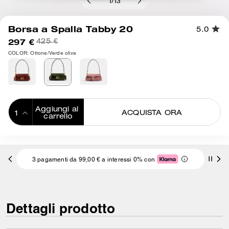
1
/
13
Borsa a Spalla Tabby 20
5.0
297 €
425 €
COLOR: Ottone/Verde oliva
Aggiungi al 
ACQUISTA ORA
carrello
ADDING TO
BAG
3 pagamenti da 99,00 € a interessi 0% con
Dettagli prodotto