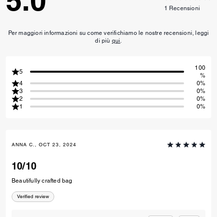
5.0
1
Recensioni
Per maggiori informazioni su come verifichiamo le nostre recensioni, leggi
di più
qui
.
100
5
%
4
0%
3
0%
2
0%
1
0%
ANNA C., OCT 23, 2024
10/10
Beautifully crafted bag
Verified review