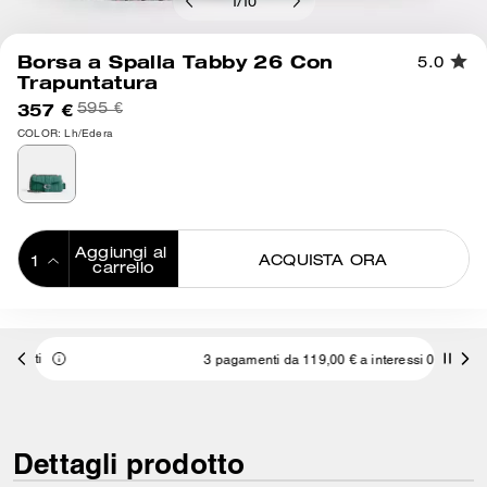
1
/
10
Borsa a Spalla Tabby 26 Con
5.0
Trapuntatura
357 €
595 €
COLOR: Lh/Edera
Aggiungi al 
ACQUISTA ORA
carrello
ADDING TO
BAG
3 pagamenti da 119,00 € a interessi 0% con
Dettagli prodotto