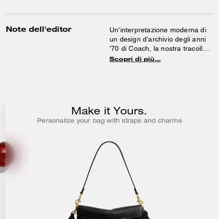
Note dell'editor
Un’interpretazione moderna di
un design d’archivio degli anni
’70 di Coach, la nostra tracolla
Tabby è realizzata in pelle
Scopri di più…
naturale a grana con una
texture ricca e una morbidezza
unica. Rifinita con la nostra
iconica ferramenta Signature, la
compatta e morbida 26
Make it Yours.
presenta una tasca esterna con
Personalize your bag with straps and charms
zip per un accesso rapido agli
indispensabili e due tracolle
staccabili per portarla a mano,
come borsa a spalla corta o
crossbody.