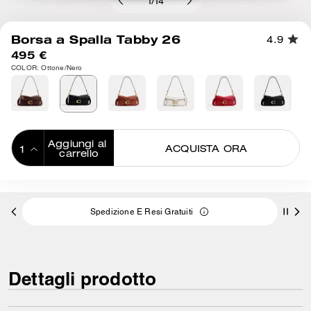
1
/
14
Borsa a Spalla Tabby 26
4.9
495 €
COLOR: Ottone/Nero
Aggiungi al 
ACQUISTA ORA
carrello
ADDING TO
BAG
Spedizione E Resi Gratuiti
Dettagli prodotto