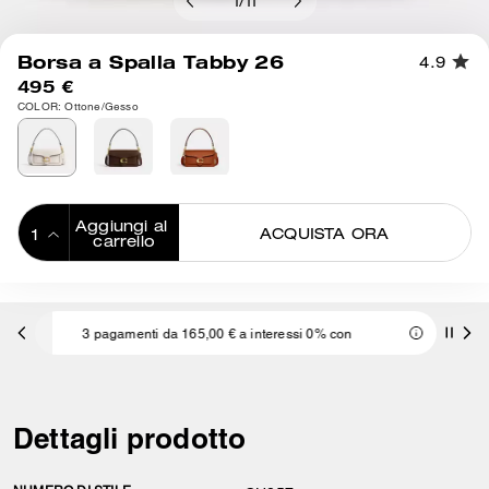
1
/
11
Borsa a Spalla Tabby 26
4.9
495 €
COLOR: Ottone/Gesso
Aggiungi al 
ACQUISTA ORA
carrello
ADDING TO
BAG
3 pagamenti da 165,00 € a interessi 0% con
Dettagli prodotto