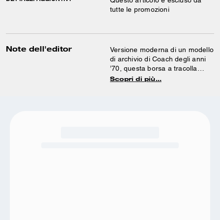
Questo articolo è escluso da
tutte le promozioni
Note dell'editor
Versione moderna di un modello
di archivio di Coach degli anni
’70, questa borsa a tracolla
Tabby strutturata è realizzata in
Scopri di più…
pelle martellata lucida. Rifinita
con i nostri componenti esclusivi
per donare un tocco iconico,
questa borsa compatta 26
presenta due tracolle amovibili e
può essere portata a mano
oppure con tracolla corta o
lunga.