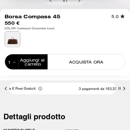
1
/
7
Borsa Compass 45
5.0
550 €
COLOR: Camoscio Cioccolato scuro
Aggiungi al 
ACQUISTA ORA
carrello
ADDING TO
BAG
3 pagamenti da 183,33 € a interessi 0% con
Dettagli prodotto