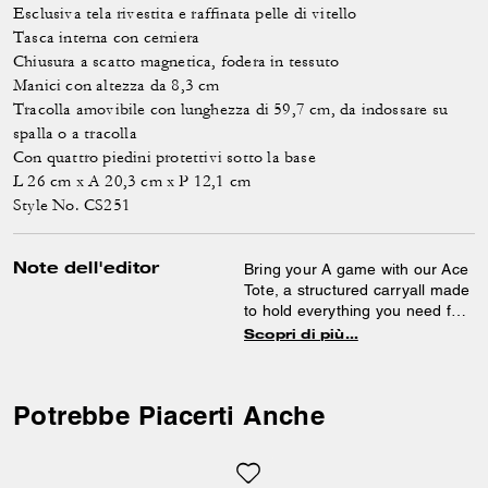
Esclusiva tela rivestita e raffinata pelle di vitello
Tasca interna con cerniera
Chiusura a scatto magnetica, fodera in tessuto
Manici con altezza da 8,3 cm
Tracolla amovibile con lunghezza di 59,7 cm, da indossare su
spalla o a tracolla
Con quattro piedini protettivi sotto la base
L 26 cm x A 20,3 cm x P 12,1 cm
Style No. CS251
Note dell'editor
Bring your A game with our Ace
Tote, a structured carryall made
to hold everything you need for
your busy life. This lightweight
Scopri di più…
26 is crafted of our Signature
canvas and refined leather.
Featuring an inside zip pocket
Potrebbe Piacerti Anche
to hold small essentials and
space for a phone, it’s finished
with a detachable strap for
hands-free wear on the