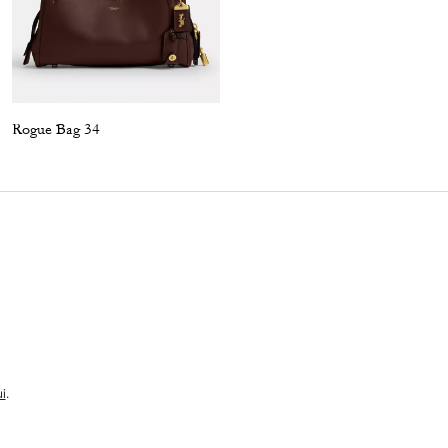
Rogue Bag 34
Soft Empire Carryall Bag 21
i
.