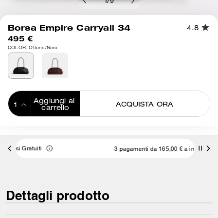
1
/
9
Borsa Empire Carryall 34
4.8
495 €
COLOR: Ottone/Nero
Aggiungi al 
ACQUISTA ORA
carrello
ADDING TO
BAG
3 pagamenti da 165,00 € a interessi 0% con
Dettagli prodotto