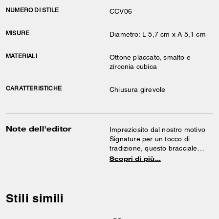
NUMERO DI STILE
CCV06
MISURE
Diametro: L 5,7 cm x A 5,1 cm
MATERIALI
Ottone placcato, smalto e
zirconia cubica
CARATTERISTICHE
Chiusura girevole
Note dell'editor
Impreziosito dal nostro motivo
Signature per un tocco di
tradizione, questo bracciale
rigido in smalto, sottile ed
Scopri di più…
essenziale, è rifinito con una
pratica chiusura a cerniera.
Indossalo da solo o abbinato ad
altri braccialetti.
Stili simili