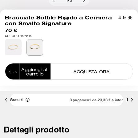
1
/
2
Bracciale Sottile Rigido a Cerniera
4.9
con Smalto Signature
70 €
COLOR: Oro/Nero
Aggiungi al 
ACQUISTA ORA
carrello
ADDING TO
BAG
3 pagamenti da 23,33 € a interessi 0% con
Dettagli prodotto