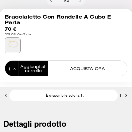
1
/
2
Braccialetto Con Rondelle A Cubo E
Perla
70 €
COLOR: Oro/Perla
Aggiungi al 
ACQUISTA ORA
carrello
ADDING TO
BAG
È disponibile solo la 1.
Dettagli prodotto