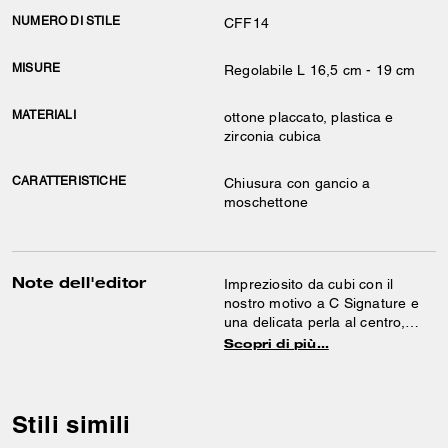
NUMERO DI STILE
CFF14
MISURE
Regolabile L 16,5 cm - 19 cm
MATERIALI
ottone placcato, plastica e
zirconia cubica
CARATTERISTICHE
Chiusura con gancio a
moschettone
Note dell'editor
Impreziosito da cubi con il
nostro motivo a C Signature e
una delicata perla al centro,
questo elegante braccialetto
Scopri di più…
con rondelle presenta una
chiusura a moschettone.
Stili simili