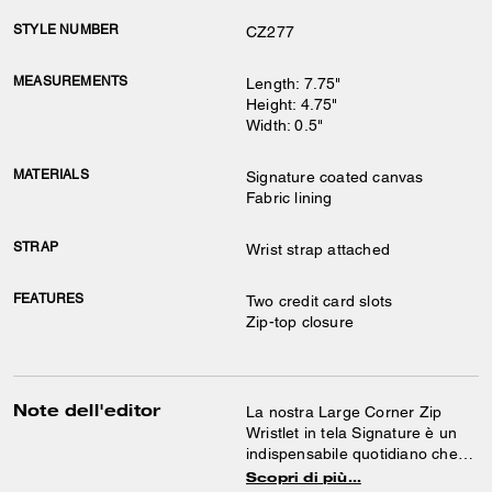
STYLE NUMBER
CZ277
MEASUREMENTS
Length: 7.75"
Height: 4.75"
Width: 0.5"
MATERIALS
Signature coated canvas
Fabric lining
STRAP
Wrist strap attached
FEATURES
Two credit card slots
Zip-top closure
Note dell'editor
La nostra Large Corner Zip
Wristlet in tela Signature è un
indispensabile quotidiano che
non ti appesantisce. Realizzata
Scopri di più…