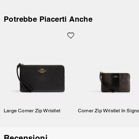
in tela resistente con la nostra
iconica stampa, questa grande
wristlet offre spazio per chiavi,
Potrebbe Piacerti Anche
carte e persino il tuo iPhone
(fino a 16 Pro Max). Dotata di
un pratico cinturino da polso e
di una chiusura con zip
superiore per proteggere i tuoi
oggetti. Per tenere le carte
sempre a portata di mano,
organizza tutto negli scomparti
integrati.
Large Corner Zip Wristlet
Recensioni