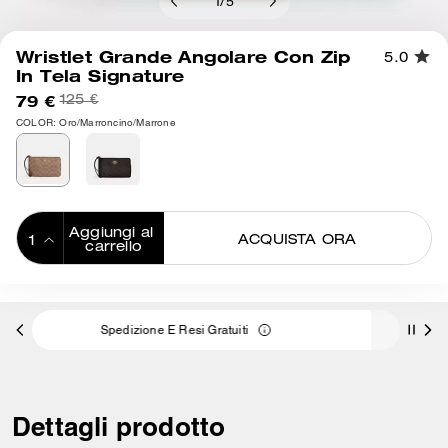
1
/
5
Wristlet Grande Angolare Con Zip
5.0
In Tela Signature
79 €
125 €
COLOR: Oro/Marroncino/Marrone
Aggiungi al 
ACQUISTA ORA
carrello
ADDING TO
BAG
ne E Resi Gratuiti
3 pagamenti da 26,33 € a interess
Dettagli prodotto