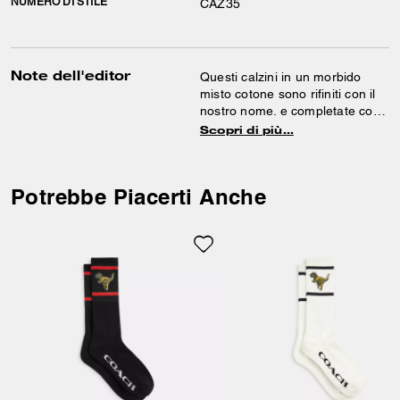
NUMERO DI STILE
CAZ35
Note dell'editor
Questi calzini in un morbido
misto cotone sono rifiniti con il
nostro nome. e completate con
un bordo a coste.
Scopri di più…
Potrebbe Piacerti Anche