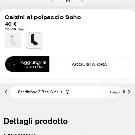
1
/
1
Calzini al polpaccio Soho
40 €
COLOR: Nero
Aggiungi al 
ACQUISTA ORA
carrello
ADDING TO
BAG
si Gratuiti
3 pagamenti da 13,33 € a interessi 0% c
Dettagli prodotto