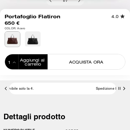
1
/
7
Portafoglio Flatiron
4.0
650 €
COLOR: Acero
Aggiungi al 
ACQUISTA ORA
carrello
ADDING TO
BAG
Spedizione E Resi Gratuiti
Dettagli prodotto