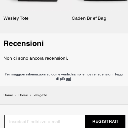
manici superiori, oppure a
spalla o bandoliera grazie alla
leggera tracolla in tessuto
Wesley Tote
Caden Brief Bag
resistente, per avere le mani
sempre libere.
Recensioni
Non ci sono ancora recensioni.
Per maggiori informazioni su come verifichiamo le nostre recensioni, leggi
di più
qui
.
Uomo
/
Borse
/
Valigette
REGISTRATI