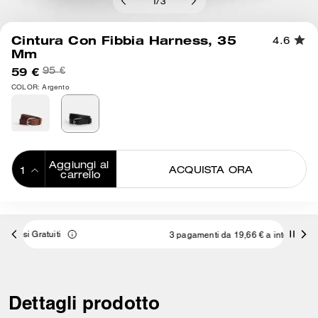
1
/
3
Cintura Con Fibbia Harness, 35
4.6
Mm
59 €
95 €
COLOR: Argento
Aggiungi al 
ACQUISTA ORA
carrello
ADDING TO
BAG
3 pagamenti da 19,66 € a interessi 0% con
Dettagli prodotto