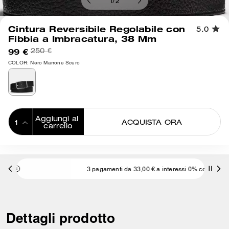
1
/
2
Cintura Reversibile Regolabile con
5.0
Fibbia a Imbracatura, 38 Mm
99 €
250 €
COLOR: Nero Marrone Scuro
Aggiungi al 
ACQUISTA ORA
carrello
ADDING TO
BAG
3 pagamenti da 33,00 € a interessi 0% con
Dettagli prodotto