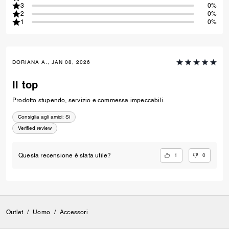
3
0%
2
0%
1
0%
DORIANA A., JAN 08, 2026
Il top
Prodotto stupendo, servizio e commessa impeccabili.
Consiglia agli amici:
Si
Verified review
1
0
Questa recensione è stata utile?
Outlet
/
Uomo
/
Accessori