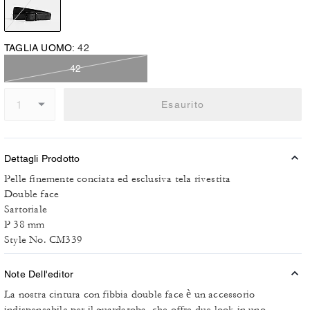
TAGLIA UOMO:
42
42
Esaurito
Dettagli Prodotto
Pelle finemente conciata ed esclusiva tela rivestita
Double face
Sartoriale
P 38 mm
Style No. CM339
Note Dell'editor
La nostra cintura con fibbia double face è un accessorio
indispensabile per il guardaroba, che offre due look in uno.