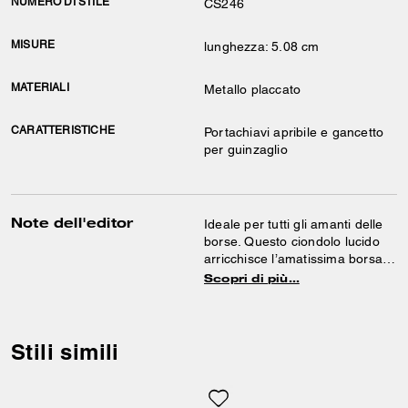
NUMERO DI STILE
CS246
MISURE
lunghezza: 5.08 cm
MATERIALI
Metallo placcato
CARATTERISTICHE
Portachiavi apribile e gancetto
per guinzaglio
Note dell'editor
Ideale per tutti gli amanti delle
borse. Questo ciondolo lucido
arricchisce l’amatissima borsa
Tabby. Aggancialo alla tua borsa
Scopri di più…
preferita o al tuo mazzo di
chiavi.
Stili simili