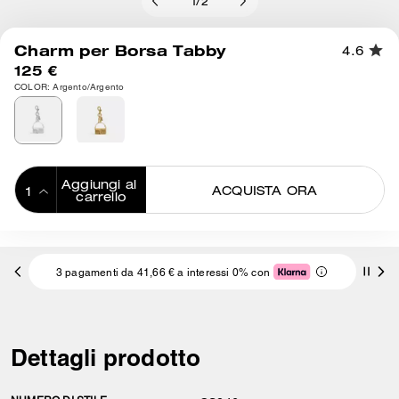
1
/
2
Charm per Borsa Tabby
4.6
125 €
COLOR: Argento/Argento
Aggiungi al 
ACQUISTA ORA
carrello
ADDING TO
BAG
3 pagamenti da 41,66 € a interessi 0% con
Dettagli prodotto