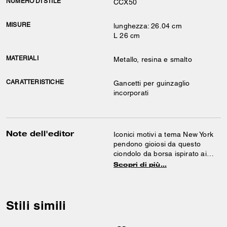
NUMERO DI STILE
CCX50
MISURE
lunghezza: 26.04 cm
L 26 cm
MATERIALI
Metallo, resina e smalto
CARATTERISTICHE
Gancetti per guinzaglio
incorporati
Note dell'editor
Iconici motivi a tema New York
pendono gioiosi da questo
ciondolo da borsa ispirato ai
gioielli d’epoca. Infonde
Scopri di più…
l’energia della Grande Mela alla
tua borsa preferita o a un
mazzo di chiavi.
Stili simili