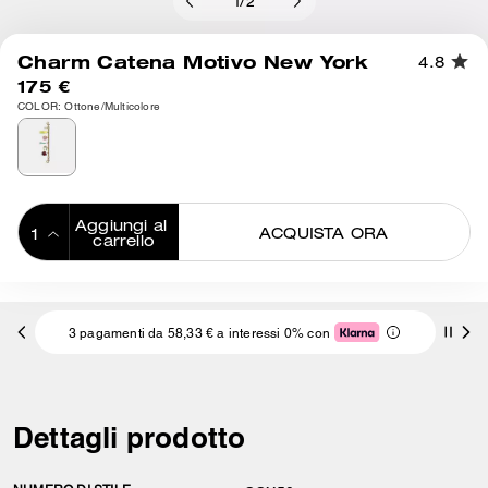
1
/
2
Charm Catena Motivo New York
4.8
175 €
COLOR: Ottone/Multicolore
Aggiungi al 
ACQUISTA ORA
carrello
ADDING TO
BAG
3 pagamenti da 58,33 € a interessi 0% con
Dettagli prodotto