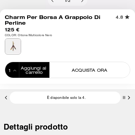
1
/
2
Charm Per Borsa A Grappolo Di
4.8
Perline
125 €
COLOR: Ottone/Multicolore Nero
Aggiungi al 
ACQUISTA ORA
carrello
ADDING TO
BAG
È disponibile solo la 4.
Dettagli prodotto