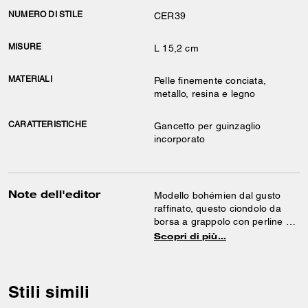
NUMERO DI STILE
CER39
MISURE
L 15,2 cm
MATERIALI
Pelle finemente conciata,
metallo, resina e legno
CARATTERISTICHE
Gancetto per guinzaglio
incorporato
Note dell'editor
Modello bohémien dal gusto
raffinato, questo ciondolo da
borsa a grappolo con perline è
un design artistico dallo spirito
Scopri di più…
libero. Caratterizzato da fili in
pelle finemente conciata
annodati, impreziositi da un
funghetto e da ciondoli
Stili simili
Signature, si può attaccare alla