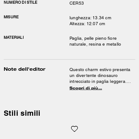
NUMERO DI STILE
CER53
MISURE
lunghezza: 13.34 cm
Altezza: 12.07 cm
MATERIALI
Paglia, pelle pieno fiore
naturale, resina e metallo
Note dell'editor
Questo charm estivo presenta
un divertente dinosauro
intrecciato in paglia leggera.
Aggancialo alla tua borsa
Scopri di più…
preferita per un tocco di allegria
ferocemente cool.
Stili simili