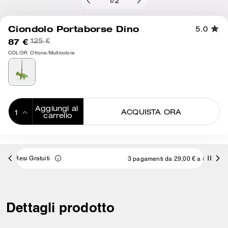
1
/
2
Ciondolo Portaborse Dino
5.0
87 €
125 €
COLOR: Ottone/Multicolore
Aggiungi al 
ACQUISTA ORA
carrello
ADDING TO
BAG
3 pagamenti da 29,00 € a interessi 0% con
Dettagli prodotto