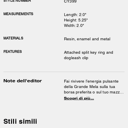
STYLE NUMBER
CY399
MEASUREMENTS
Length: 2.0"
Height: 5.25"
Width: 2.0"
MATERIALS
Resin, enamel and metal
FEATURES
Attached split key ring and
dogleash clip
Note dell'editor
Fai rivivere l’energia pulsante
della Grande Mela sulla tua
borsa preferita o sul tuo mazzo
di chiavi con questo allegro
Scopri di più…
ciondolo, una dichiarazione
d’amore per la nostra città
natale, New York. È realizzato in
resina liscia e smalto e dotato di
Stili simili
un gancetto per guinzaglio.