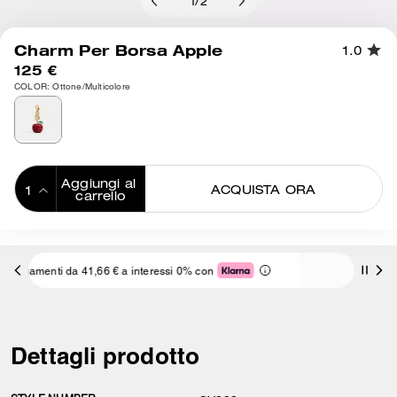
1
/
2
Charm Per Borsa Apple
1.0
125 €
COLOR: Ottone/Multicolore
Aggiungi al 
ACQUISTA ORA
carrello
ADDING TO
BAG
Spedizione E Resi Gratuiti
 interessi 0% con
Dettagli prodotto