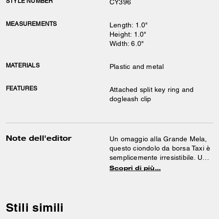
STYLE NUMBER
CY396
MEASUREMENTS
Length: 1.0"
Height: 1.0"
Width: 6.0"
MATERIALS
Plastic and metal
FEATURES
Attached split key ring and
dogleash clip
Note dell'editor
Un omaggio alla Grande Mela,
questo ciondolo da borsa Taxi è
semplicemente irresistibile. Un
simbolo di New York, da
Scopri di più…
agganciare alla tua borsa
preferita o ad un mazzo di
chiavi.
Stili simili