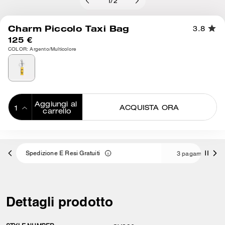
1
/
2
Charm Piccolo Taxi Bag
3.8
125 €
COLOR: Argento/Multicolore
Aggiungi al 
ACQUISTA ORA
carrello
ADDING TO
BAG
tuiti
3 pagamenti da 41,66 € a interessi 0% con
Dettagli prodotto