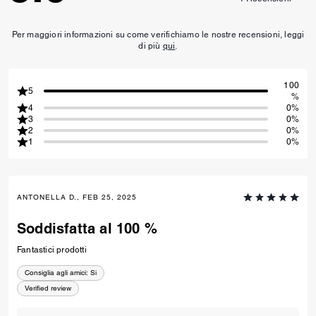
Per maggiori informazioni su come verifichiamo le nostre recensioni, leggi
di più
qui
.
100
5
%
4
0%
3
0%
2
0%
1
0%
ANTONELLA D., FEB 25, 2025
Soddisfatta al 100 %
Fantastici prodotti
Consiglia agli amici:
Si
Verified review