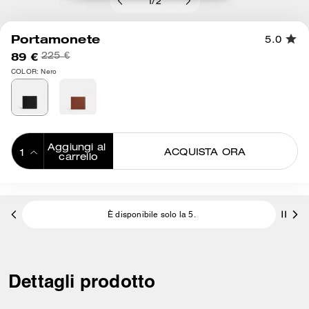
1
/
2
Portamonete
5.0
89 €
225 €
COLOR: Nero
Aggiungi al 
ACQUISTA ORA
carrello
ADDING TO
BAG
È disponibile solo la 5.
Dettagli prodotto