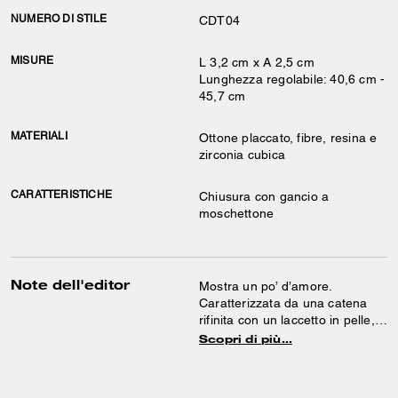
NUMERO DI STILE
CDT04
MISURE
L 3,2 cm x A 2,5 cm
Lunghezza regolabile: 40,6 cm -
45,7 cm
MATERIALI
Ottone placcato, fibre, resina e
zirconia cubica
CARATTERISTICHE
Chiusura con gancio a
moschettone
Note dell'editor
Mostra un po’ d’amore.
Caratterizzata da una catena
rifinita con un laccetto in pelle,
ispirata alle tracolle delle nostre
Scopri di più…
borse, questa collana è
impreziosita da un pendente a
cuore Signature. Il modello