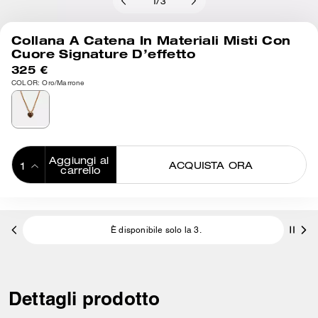
1
/
3
Collana A Catena In Materiali Misti Con
Cuore Signature D’effetto
325 €
COLOR: Oro/Marrone
Aggiungi al 
ACQUISTA ORA
carrello
ADDING TO
BAG
È disponibile solo la 3.
Dettagli prodotto