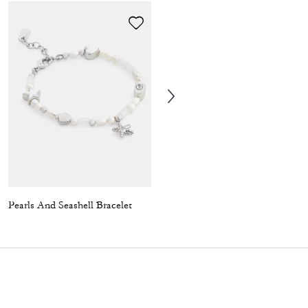
Pearls And Seashell Bracelet
Pearl And Seashell Pendant Necklace