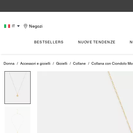
Negozi
IT
BESTSELLERS
NUOVE TENDENZE
N
Donna
/
Accessori e gioielli
/
Gioielli
/
Collane
/
Collana con Ciondolo Mo