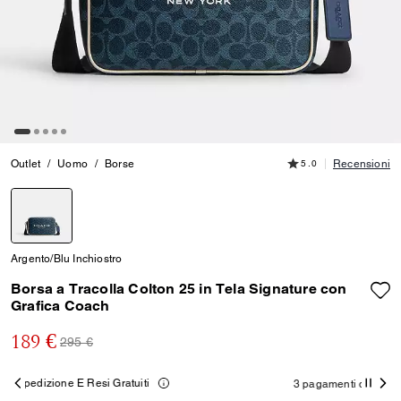
Outlet
/
Uomo
/
Borse
5.0
Recensioni
Argento/Blu Inchiostro
Borsa a Tracolla Colton 25 in Tela Signature con
Grafica Coach
189 €
295 €
i
3 pagamenti da 63,00 € a interessi 0% con