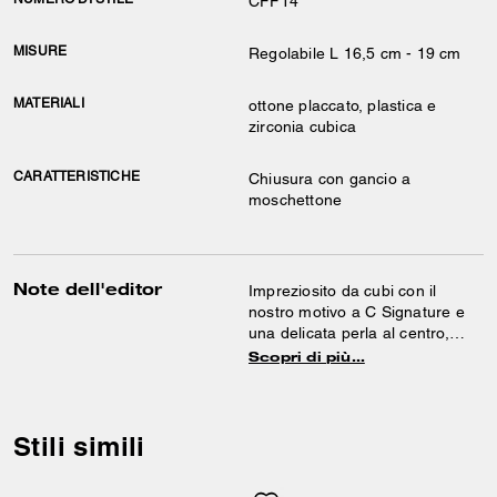
CFF14
MISURE
Regolabile L 16,5 cm - 19 cm
MATERIALI
ottone placcato, plastica e
zirconia cubica
CARATTERISTICHE
Chiusura con gancio a
moschettone
Note dell'editor
Impreziosito da cubi con il
nostro motivo a C Signature e
una delicata perla al centro,
questo elegante braccialetto
Scopri di più…
con rondelle presenta una
chiusura a moschettone.
Stili simili