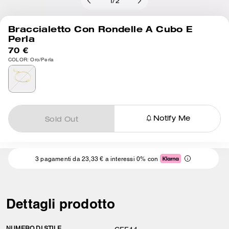
1
/
2
Braccialetto Con Rondelle A Cubo E
Perla
70 €
COLOR: Oro/Perla
Notify Me
Sold Out
3 pagamenti da 23,33 € a interessi 0% con
Dettagli prodotto
NUMERO DI STILE