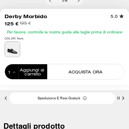
1
/
6
Derby Morbido
5.0
125 €
195 €
Per favore, controlla la nostra guida alle taglie prima di ordinare
COLOR: Nero
Aggiungi al 
ACQUISTA ORA
carrello
ADDING TO
BAG
Spedizione E Resi Gratuiti
Dettagli prodotto