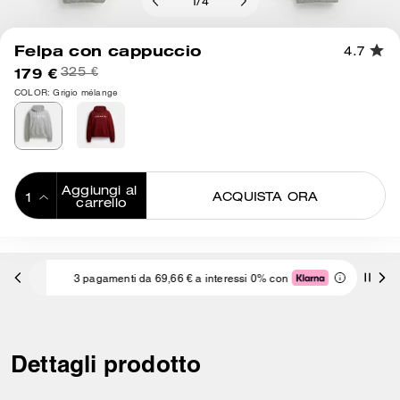
1
/
4
Felpa con cappuccio
4.7
179 €
325 €
COLOR: Grigio mélange
Aggiungi al 
ACQUISTA ORA
carrello
ADDING TO
BAG
3 pagamenti da 69,66 € a interessi 0% con
Dettagli prodotto